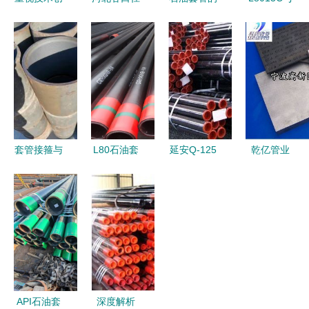
新 沧州知
N80石油套
类型、应用
L8013CR
信管业石油
管项目 锻
与关键技术
特殊扣油套
套管的精工
造能源硬支
分析
管接头 凤
之道
撑
宝石油在弯
管应用中的
技术突破与
价值
套管接箍与
L80石油套
延安Q-125
乾亿管业
9-5/8无缝
管规格与单
石油套管厂
专注
钢管的技术
重详解 精
高端无缝钢
API5CT石
要点及应用
密钢管与无
管的制造与
油套管与
缝钢管的特
创新
J55大口径
点及应用
无缝钢管的
质量标杆
API石油套
深度解析