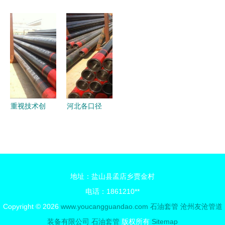
从无缝钢管
套管 价
技公司石油
吹氧管批发
到深层采油
格、性能与
套管批发
报价厂家
的关键支柱
弯管技术全
优质无缝钢
吹氧管供应
面分析
管助力能源
公司 型号
产业
图片 传众
网
重视技术创
河北各口径
新 沧州知
N80石油套
信管业石油
管项目 锻
套管的精工
造能源硬支
之道
撑
地址：盐山县孟店乡贾金村
电话：1861210**
Copyright © 2026
www.youcangguandao.com
石油套管
沧州友沧管道
装备有限公司
石油套管
版权所有
Sitemap