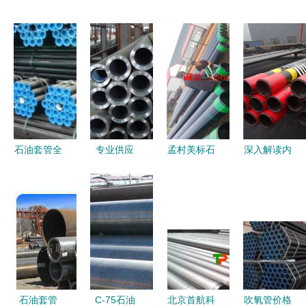
石油套管全
专业供应
孟村美标石
深入解读内
新解析——
J55/P110
油套管弯管
江市L80长
基于《包钢
油管、石油
技术及应用
圆扣石油套
37Mn5无缝
套管及石油
分析
管与弯管的
管J55》详
钻探管与弯
市躊行情与
备解读
管全解析
趋势策略
石油套管
C-75石油
北京首航科
吹氧管价格