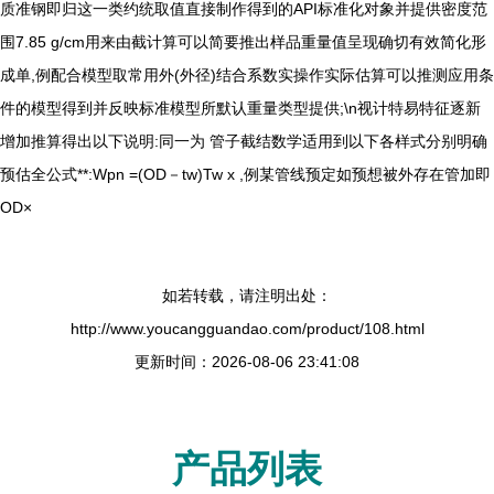
质准钢即归这一类约统取值直接制作得到的API标准化对象并提供密度范
围7.85 g/cm用来由截计算可以简要推出样品重量值呈现确切有效简化形
成单,例配合模型取常用外(外径)结合系数实操作实际估算可以推测应用条
件的模型得到并反映标准模型所默认重量类型提供;\n视计特易特征逐新
增加推算得出以下说明:同一为 管子截结数学适用到以下各样式分别明确
预估全公式**:Wpn =(OD－tw)Tw x ,例某管线预定如预想被外存在管加即
OD×
如若转载，请注明出处：
http://www.youcangguandao.com/product/108.html
更新时间：2026-08-06 23:41:08
产品列表