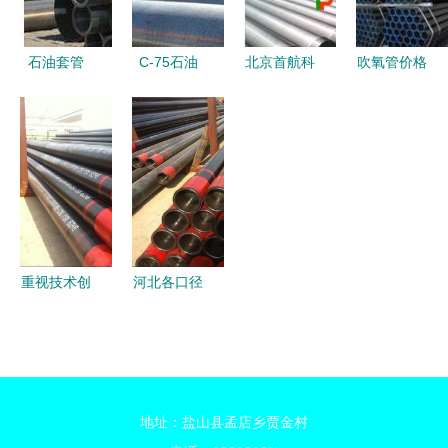
石油套管
C-75石油
北京首航科
吹氧管价格
从无缝钢管
套管 价
技公司石油
吹氧管批发
到深层采油
格、性能与
套管批发
报价厂家
的关键支柱
弯管技术全
优质无缝钢
吹氧管供应
面分析
管助力能源
公司 型号
产业
图片 传众
网
重视技术创
河北各口径
新 沧州知
N80石油套
信管业石油
管项目 锻
套管的精工
造能源硬支
之道
撑
地址：盐山县孟店乡贾金村