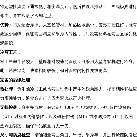
特定塑性温度（通常低于相变温度），然后在液压推动下，围绕模具进行
弯曲，并立即喷水冷却定型。
优势
：特别适合厚壁、大直径管材。加热区域集中，变形可控性好，能有
效减少回弹，保证弯曲精度和壁厚均匀性，同时改善材料在弯曲区域的微
观组织。
冷弯工艺
：
对于曲率半径较大、壁厚相对较薄的管段，可采用大型弯管机进行冷弯。
此工艺效率高，成本相对较低，但对管材的韧性要求更高。
完备的后续处理
：
热处理
：为消除冷加工或热弯曲过程中产生的残余应力，提高韧性和抗应
力腐蚀能力，通常会进行去应力退火或正火处理。
无损检测
：弯曲完成后，必须进行100%的无损检测，包括超声波探伤
（UT）以检查内部缺陷，以及磁粉探伤（MT）或渗透探伤（PT）以检
查表面裂纹，确保产品质量万无一失。
尺寸与防腐检查
：精确测量弯曲角度、半径、壁厚等，并进行涂覆防腐层