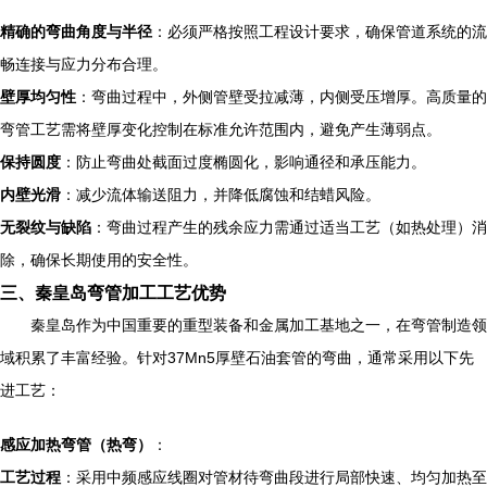
精确的弯曲角度与半径
：必须严格按照工程设计要求，确保管道系统的流
畅连接与应力分布合理。
壁厚均匀性
：弯曲过程中，外侧管壁受拉减薄，内侧受压增厚。高质量的
弯管工艺需将壁厚变化控制在标准允许范围内，避免产生薄弱点。
保持圆度
：防止弯曲处截面过度椭圆化，影响通径和承压能力。
内壁光滑
：减少流体输送阻力，并降低腐蚀和结蜡风险。
无裂纹与缺陷
：弯曲过程产生的残余应力需通过适当工艺（如热处理）消
除，确保长期使用的安全性。
三、秦皇岛弯管加工工艺优势
秦皇岛作为中国重要的重型装备和金属加工基地之一，在弯管制造领
域积累了丰富经验。针对37Mn5厚壁石油套管的弯曲，通常采用以下先
进工艺：
感应加热弯管（热弯）
：
工艺过程
：采用中频感应线圈对管材待弯曲段进行局部快速、均匀加热至