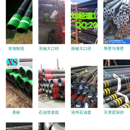
本地制造
无锡大口径
探秘大口径
厚壁与薄壁
API石油套
薄壁石油套
J55石油套
无缝钢管的
管 无缝钢
管市场探析
管 优质厂
应用与山东
管的技术优
价格、加工
家如何保障
华企的产业
势与市场机
与厂家选择
能源开采
地位
遇
指南
美标
石油管道批
沧州石油套
天津层深供
API5CT
发 从小口
管生产厂家
应石油套管
177.8mm
径钻井钢管
以诚信为
专业生产厂