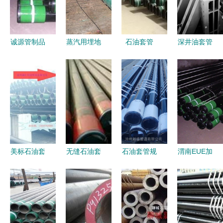
诚源管制品
蒸汽用埋地
石油套管
深井油套管
加盟 无缝
双套管 石
能源开采
弯管实物试
钢管市场的
油套管制造
的“钢铁动
验在山东国
创业机遇与
厂家的关键
脉”
家石油装备
投资解析
技术解析与
质检中心顺
应用
利开展
美标石油套
无缝石油套
石油套管规
渭南EUE加
管厂专业制
管选购指南
格解析与应
厚石油套管
造与库存优
供应、批
用 以
安装要求与
势 外加厚
发、价格与
339.7×9.65mm
弯管处理要
114.3×6.35
弯管资源一
与
点