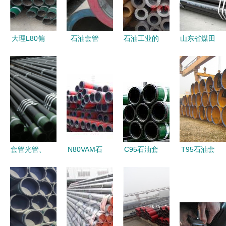
及弯管产品
站式解析
177.8×8.05mm
详解
为例
大理L80偏
石油套管
石油工业的
山东省煤田
梯扣石油套
能源开采的
钢铁脊梁
地质钻探工
管弯管的应
坚固防线与
石油裂化
具厂 石油
用特性与工
盐山正航的
管、专用管
套管与无缝
艺要求
专业供应
与无缝钢管
钢管的专业
解析
制造者
套管光管、
N80VAM石
C95石油套
T95石油套
139.70石油
油套管 保
管 一级产
管在输气管
套管与专业
障及时交货
品的关键特
道中的应用
无缝钢管厂
与合理价格
性、市场行
从集气到弯
家的深度解
的关键要素
情与优质供
管的分类与
析
应商指南
机械特性